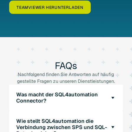
TEAMVIEWER HERUNTERLADEN
FAQs
Nachfolgend finden Sie Antworten auf häufig
gestellte Fragen zu unseren Dienstleistungen.
Was macht der SQL4automation
Connector?
Der SQL4automation Connector verbindet
Wie stellt SQL4automation die
Ihre SPS, Roboter oder
Verbindung zwischen SPS und SQL-
Automatisierungsgeräte direkt mit einer SQL-