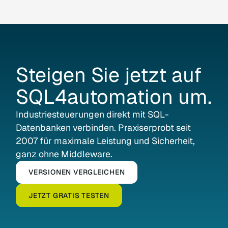
immer der Master. Nur die Steuerung
direkt verbunden sind.
entscheidet, wann Daten gelesen oder
geschrieben werden. Das bedeutet maximale
Sicherheit für Ihre
Automatisierungsumgebung.
Steigen Sie jetzt auf
SQL4automation um.
Industrie­steuerungen direkt mit SQL-
Datenbanken verbinden. Praxiserprobt seit
2007 für maximale Leistung und Sicherheit,
ganz ohne Middleware.
VERSIONEN VERGLEICHEN
JETZT GRATIS TESTEN