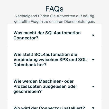
FAQs
Nachfolgend finden Sie Antworten auf häufig
gestellte Fragen zu unseren Dienstleistungen.
Was macht der SQL4automation
Connector?
Der SQL4automation Connector verbindet
Wie stellt SQL4automation die
Ihre SPS, Roboter oder
Verbindung zwischen SPS und SQL-
Automatisierungsgeräte direkt mit einer SQL-
Datenbank her?
Datenbank (z. B. Microsoft SQL, MySQL,
MariaDB, Oracle). Ideal für
SQL4automation stellt die Verbindung
Prozessdatenerfassung, MES-Anbindung oder
Wie werden Maschinen- oder
zwischen Automatisierungsgeräten und SQL-
Industrie 4.0-Projekte, ohne Middleware oder
Prozessdaten ausgelesen oder
Datenbanken her. Über TCP/IP kommuniziert
OPC-Server.
geschrieben?
der Connector mit Ihrer SPS, die Verbindung
zur Datenbank erfolgt über eine ODBC-
Die Steuerung sendet SQL-Befehle an den
Schnittstelle. So entsteht ein direkter
Wo wird der Connector installiert?