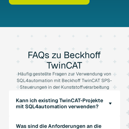
FAQs
zu
Beckhoff
TwinCAT
Häufig gestellte Fragen zur Verwendung von
SQL4automation mit Beckhoff TwinCAT SPS-
Steuerungen in der Kunststoffverarbeitung
Kann ich existing TwinCAT-Projekte
mit SQL4automation verwenden?
Ja, SQL4automation ist so konzipiert, dass es
Was sind die Anforderungen an die
Existing TwinCAT-Projekte ohne große