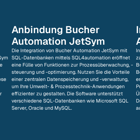
Anbindung
Bucher
Automation JetSym
Die Integration von Bucher Automation JetSym mit
I
tSym
SQL-Datenbanken mittels SQL4automation eröffnet
z
e
eine Fülle von Funktionen zur Prozessüberwachung, -
B
steuerung und -optimierung. Nutzen Sie die Vorteile
B
ese
einer zentralen Datenspeicherung und -verwaltung,
e
um Ihre Umwelt- & Prozesstechnik-Anwendungen
P
r
effizienter zu gestalten. Die Software unterstützt
Ü
verschiedene SQL-Datenbanken wie Microsoft SQL
D
Server, Oracle und MySQL.
a