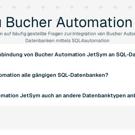
u
Bucher
Automation
en auf häufig gestellte Fragen zur Integration von Bucher Au
Datenbanken mittels SQL4automation
 Anbindung von Bucher Automation JetSym an SQL-
er nativen Bibliotheken von SQL4automation sehr einfach und
omation alle gängigen SQL-Datenbanken?
tten, ohne dass Deep-Knowledge über SQL oder Programmierauf
rstützt verschiedene SQL-Datenbanken wie Microsoft SQL Se
omation JetSym auch an andere Datenbanktypen an
 Informationen zu anderen Datenbanksystemen.
ken unterstützt SQL4automation auch die Anbindung von Bu
anken anderer Typen. Weitere Informationen finden Sie auf 
eratung.