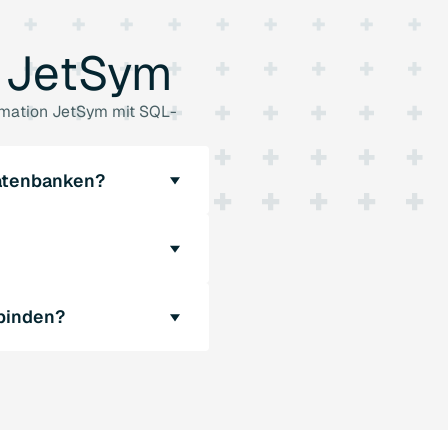
JetSym
tomation JetSym mit SQL-
Datenbanken?
 unkompliziert. Das Setup
wand erforderlich sind.
rver, Oracle und MySQL.
binden?
cher Automation JetSym
unserer Website oder