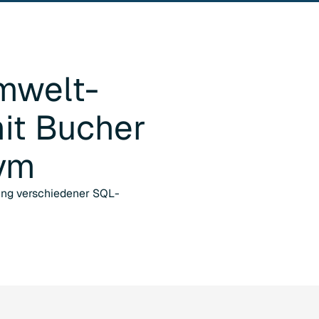
mwelt-
it
Bucher
ym
zung verschiedener SQL-