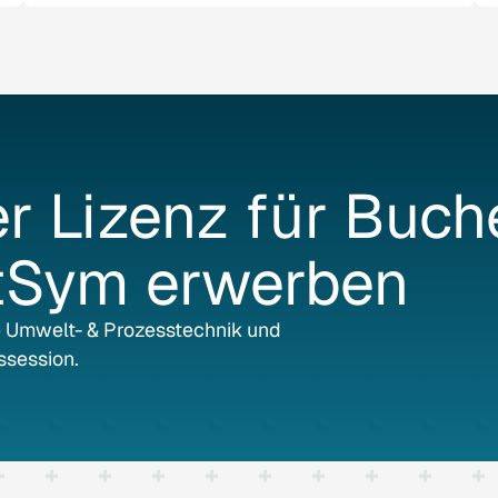
er
Lizenz
für
Buch
tSym
erwerben
e Umwelt- & Prozesstechnik und
ssession.