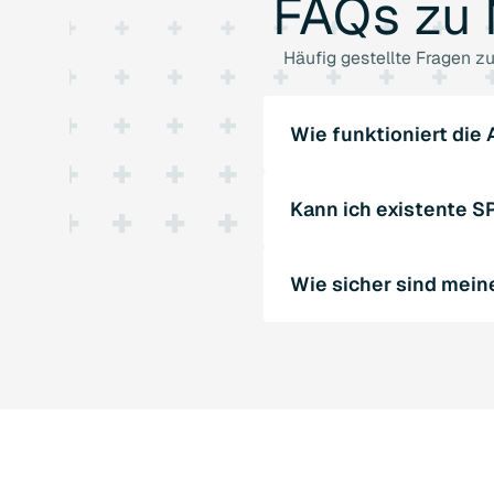
FAQs
zu
Häufig gestellte Fragen 
Wie funktioniert die
SQL4automation ermöglic
Kann ich existente 
SQL-Datenbanken ohne Mi
Datenbank ermöglichen.
Ja, SQL4automation unte
Wie sicher sind mein
Automatisierungslösung. 
SQL4automation unterstüt
Verlust oder Beschädigun