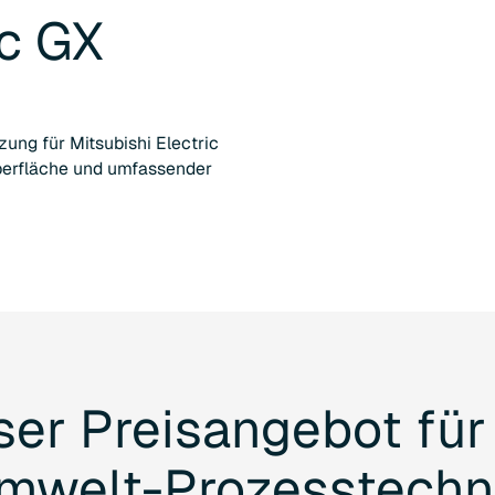
ic GX
ung für Mitsubishi Electric
oberfläche und umfassender
ser
Preisangebot
für
mwelt-Prozesstechn