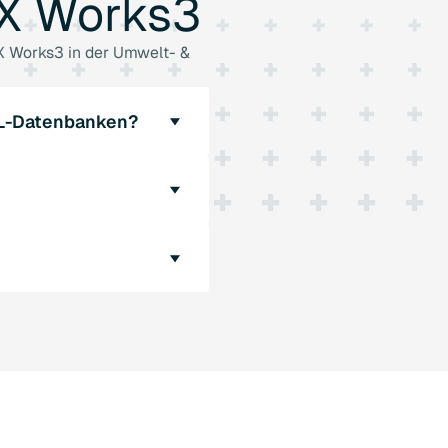
X
Works3
X Works3 in der Umwelt- &
SQL-Datenbanken?
s3-SPS-Steuerungen an
ischen SPS und
hre
us SQL-Strukturen.
den Ihre Daten vor
n Fehler auftritt.