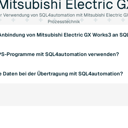
Mitsubishi
Electric
G
zur Verwendung von SQL4automation mit Mitsubishi Electric G
Prozesstechnik
 Anbindung von Mitsubishi Electric GX Works3 an 
ht eine direkte Anbindung von Mitsubishi Electric GX Work
SPS-Programme mit SQL4automation verwenden?
ddleware. Es bietet Bibliotheken, die die Kommunikation zw
rstützt das Einbinden von bestehenden SPS-Programmen in I
e Daten bei der Übertragung mit SQL4automation?
Es ermöglicht das automatische Erstellen von SPS-Tabellen a
zt Transaktionen für sichere Datenübertragung. Dadurch wer
g geschützt, auch wenn während des Übertragungsprozesses ei