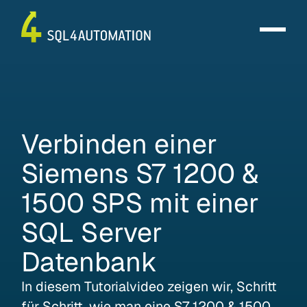
Verbinden
einer
Siemens
S7
1200
&
1500
SPS
mit
einer
SQL
Server
Datenbank
In diesem Tutorialvideo zeigen wir, Schritt
für Schritt, wie man eine S7 1200 & 1500