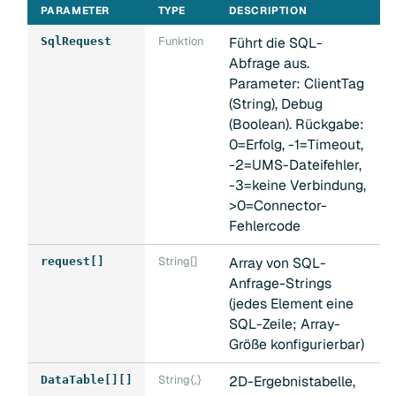
PARAMETER
TYPE
DESCRIPTION
Funktion
Führt die SQL-
SqlRequest
Abfrage aus.
Parameter: ClientTag
(String), Debug
(Boolean). Rückgabe:
0=Erfolg, -1=Timeout,
-2=UMS-Dateifehler,
-3=keine Verbindung,
>0=Connector-
Fehlercode
String[]
Array von SQL-
request[]
Anfrage-Strings
(jedes Element eine
SQL-Zeile; Array-
Größe konfigurierbar)
String{,}
2D-Ergebnistabelle,
DataTable[][]