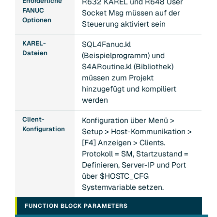
Erforderliche
R632 KAREL und R648 User
FANUC
Socket Msg müssen auf der
Optionen
Steuerung aktiviert sein
KAREL-
SQL4Fanuc.kl
Dateien
(Beispielprogramm) und
S4ARoutine.kl (Bibliothek)
müssen zum Projekt
hinzugefügt und kompiliert
werden
Client-
Konfiguration über Menü >
Konfiguration
Setup > Host-Kommunikation >
[F4] Anzeigen > Clients.
Protokoll = SM, Startzustand =
Definieren, Server-IP und Port
über $HOSTC_CFG
Systemvariable setzen.
FUNCTION BLOCK PARAMETERS