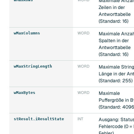
Maximale Anzah
Zeilen in der
Antworttabelle
(Standard: 16)
WORD
Maximale Anzah
wMaxColumns
Spalten in der
Antworttabelle
(Standard: 16)
WORD
Maximale String
wMaxStringLength
Länge in der An
(Standard: 255)
WORD
Maximale
wMaxBytes
Puffergröße in B
(Standard: 4096
INT
Ausgang: Status
stResult.iResultState
Fehlercode (0 = 
Fehler)