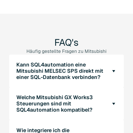
FAQ's
Häufig gestellte Fragen zu Mitsubishi
Kann SQL4automation eine
Mitsubishi MELSEC SPS direkt mit
einer SQL-Datenbank verbinden?
Ja. SQL4automation stellt eine dedizierte
Welche Mitsubishi GX Works3
Bibliothek für Mitsubishi Steuerungen bereit,
Steuerungen sind mit
die mit GX Works3 programmiert werden. Die
SQL4automation kompatibel?
Bibliothek stellt eine direkte TCP/IP-
Verbindung zwischen der Mitsubishi SPS und
SQL4automation wurde für die MELSEC iQ-R-
dem SQL4automation Connector her. Es
Wie integriere ich die
Serie (RCPU) entwickelt und vollständig