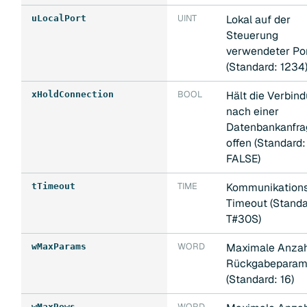
UINT
Lokal auf der
uLocalPort
Steuerung
verwendeter Po
(Standard: 1234
BOOL
Hält die Verbin
xHoldConnection
nach einer
Datenbankanfra
offen (Standard:
FALSE)
TIME
Kommunikation
tTimeout
Timeout (Standa
T#30S)
WORD
Maximale Anzah
wMaxParams
Rückgabeparam
(Standard: 16)
WORD
wMaxRows