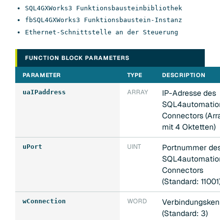
SQL4GXWorks3 Funktionsbausteinbibliothek
fbSQL4GXWorks3 Funktionsbaustein-Instanz
Ethernet-Schnittstelle an der Steuerung
FUNCTION BLOCK PARAMETERS
PARAMETER
TYPE
DESCRIPTION
ARRAY
IP-Adresse des
uaIPaddress
SQL4automatio
Connectors (Arr
mit 4 Oktetten)
UINT
Portnummer de
uPort
SQL4automatio
Connectors
(Standard: 11001
WORD
Verbindungske
wConnection
(Standard: 3)